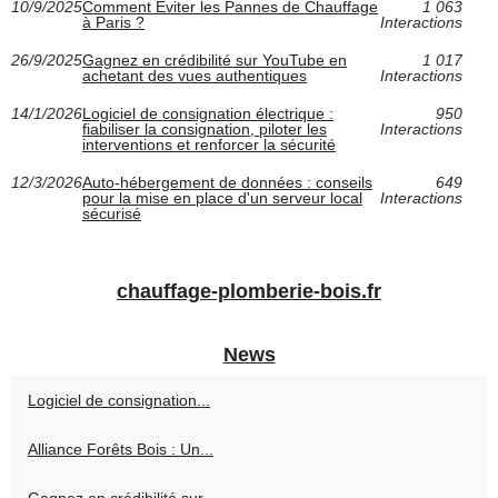
10/9/2025
Comment Éviter les Pannes de Chauffage
1 063
à Paris ?
Interactions
26/9/2025
Gagnez en crédibilité sur YouTube en
1 017
achetant des vues authentiques
Interactions
14/1/2026
Logiciel de consignation électrique :
950
fiabiliser la consignation, piloter les
Interactions
interventions et renforcer la sécurité
12/3/2026
Auto-hébergement de données : conseils
649
pour la mise en place d'un serveur local
Interactions
sécurisé
chauffage-plomberie-bois.fr
News
Logiciel de consignation...
Alliance Forêts Bois : Un...